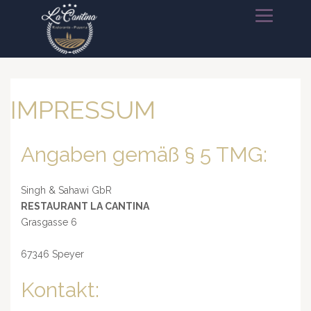
HOME
SPEISEN
IMPRESSUM
AUSSENBEREICH
Angaben gemäß § 5 TMG:
RESERVIERUNGEN
IMPRESSUM
Singh & Sahawi GbR
RESTAURANT LA CANTINA
Grasgasse 6
67346 Speyer
Kontakt: